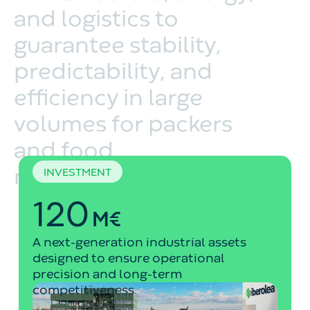
and
logistics
to
guarantee
stability,
predictability,
and
efficiency
in
large
volumes
for
packers
and
food
INVESTMENT
manufacturers.
120
M€
A next-generation industrial assets
designed to ensure operational
precision and long-term
competitiveness.